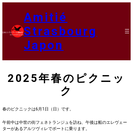
内
容
Amitié
を
ス
Strasbourg
キ
ッ
Japon
プ
2025年春のピクニッ
ク
春のピクニックは6月1日（日）です。
午前中は中世の街フェネトランジュを訪ね、午後は船のエレヴェー
ターがあるアルツヴィレでボートに乗ります。