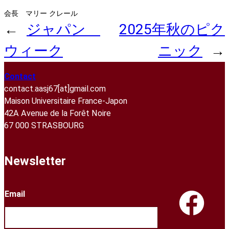
会長 マリー クレール
←
ジャパン
2025年秋のピク
ウィーク
ニック
→
Contact
contact.aasj67[at]gmail.com
Maison Universitaire France-Japon
42A Avenue de la Forêt Noire
67 000 STRASBOURG
Newsletter
Email