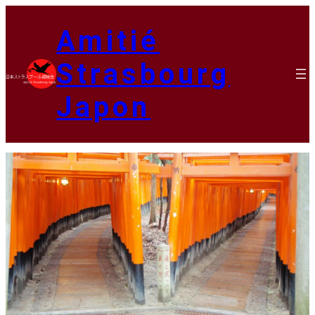
Aller
au
Amitié
contenu
Strasbourg
Japon