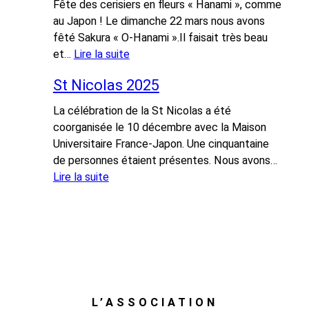
Fête des cerisiers en fleurs « Hanami », comme
q
au Japon ! Le dimanche 22 mars nous avons
u
fêté Sakura « O-Hanami ».Il faisait très beau
e
et…
Lire la suite
-
:
n
St Nicolas 2025
F
i
ê
La célébration de la St Nicolas a été
q
t
coorganisée le 10 décembre avec la Maison
u
e
Universitaire France-Japon. Une cinquantaine
e
d
de personnes étaient présentes. Nous avons…
d
e
Lire la suite
u
«
:
p
S
r
H
t
i
a
N
n
n
i
t
a
c
e
m
o
m
i
L’ASSOCIATION
l