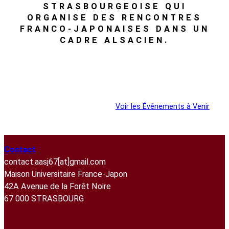
p
STRASBOURGEOISE QUI
a
s
ORGANISE DES RENCONTRES
»
s
2
FRANCO-JAPONAISES DANS UN
2
0
CADRE ALSACIEN.
0
2
2
6
Découvrez notre histoire
5
:
v
i
Voir les Événements Passés
Voir les Événements à Venir
s
i
t
e
Contact
d
contact.aasj67[at]gmail.com
e
Maison Universitaire France-Japon
F
42A Avenue de la Forêt Noire
é
67 000 STRASBOURG
n
é