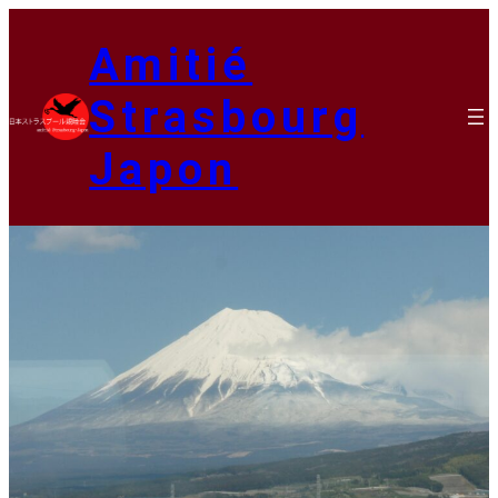
Amitié
Strasbourg
Japon