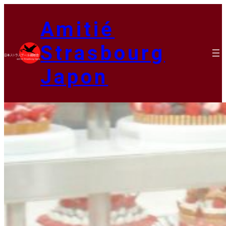
内
容
Amitié
を
ス
Strasbourg
キ
ッ
Japon
プ