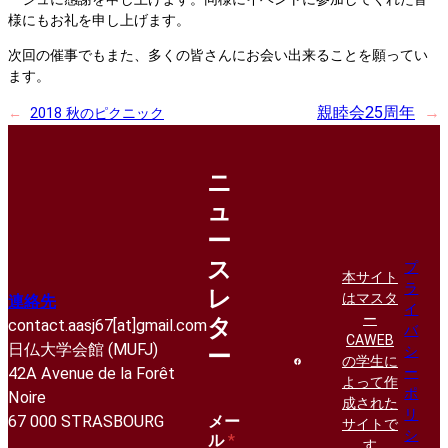
様にもお礼を申し上げます。
次回の催事でもまた、多くの皆さんにお会い出来ることを願ってい
ます。
親睦会25周年
→
←
2018 秋のピクニック
ニ
ュ
ー
ス
プ
本サイト
ラ
レ
はマスタ
連絡先
イ
ー
タ
contact.aasj67[at]gmail.com
バ
CAWEB
日仏大学会館 (MUFJ)
シ
ー
の学生に
42A Avenue de la Forêt
ー
よって作
ポ
Noire
成された
リ
67 000 STRASBOURG
メー
サイトで
シ
ル
*
す