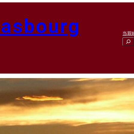
rasbourg
当親
Rech