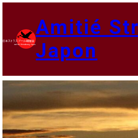
内
容
Amitié St
を
ス
キ
ッ
Japon
プ