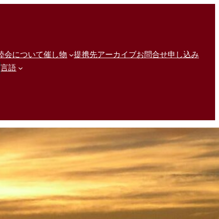
睦会について
催し物
提携先
アーカイブ
お問合せ
申し込み
ercher
言語