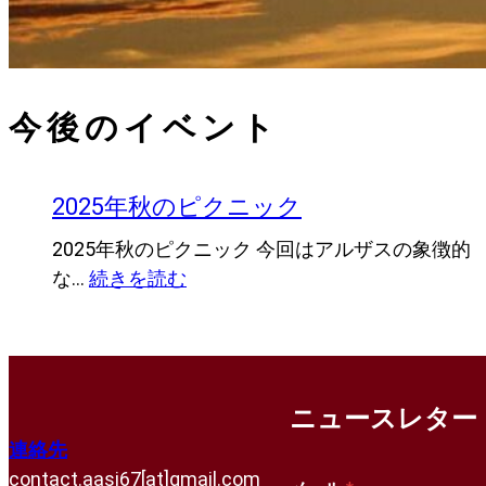
今後のイベント
2025年秋のピクニック
2025年秋のピクニック 今回はアルザスの象徴的
:
な…
続きを読む
2025
年
秋
の
ニュースレター
ピ
連絡先
ク
contact.aasj67[at]gmail.com
ニ