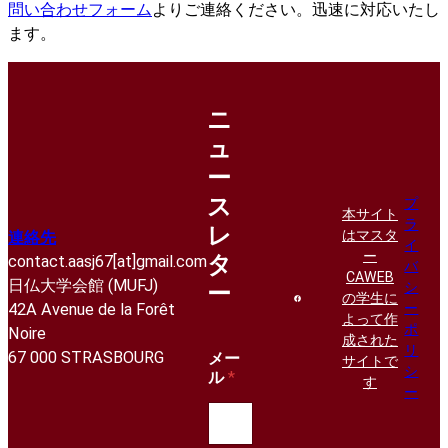
問い合わせフォーム
よりご連絡ください。迅速に対応いたし
ます。
ニ
ュ
ー
ス
プ
本サイト
ラ
レ
はマスタ
連絡先
イ
ー
タ
contact.aasj67[at]gmail.com
バ
CAWEB
日仏大学会館 (MUFJ)
シ
ー
の学生に
42A Avenue de la Forêt
ー
よって作
ポ
Noire
成された
リ
67 000 STRASBOURG
メー
サイトで
シ
ル
*
す
ー