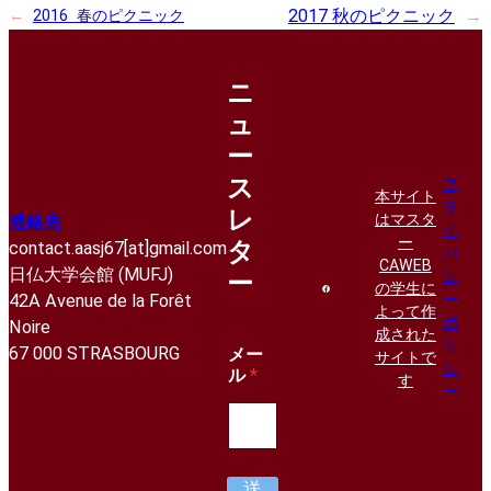
2017 秋のピクニック
→
←
2016 春のピクニック
ニ
ュ
ー
ス
プ
本サイト
ラ
レ
はマスタ
連絡先
イ
ー
タ
contact.aasj67[at]gmail.com
バ
CAWEB
日仏大学会館 (MUFJ)
シ
ー
の学生に
42A Avenue de la Forêt
ー
よって作
ポ
Noire
成された
リ
67 000 STRASBOURG
メー
サイトで
シ
ル
*
す
ー
送