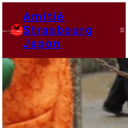
内
容
Amitié
を
ス
Strasbourg
キ
ッ
Japon
プ