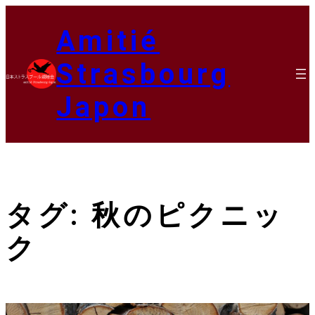
内
容
Amitié
を
ス
Strasbourg
キ
ッ
Japon
プ
タグ:
秋のピクニッ
ク