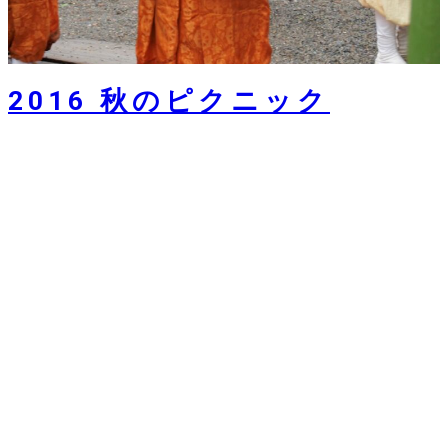
2016 秋のピクニック
ストラスブール日本親睦会は恒例の秋のピクニックを2016年9月25
日の日曜日にヴォージュ県のブリュイエールで行…
26 9月 2016
Contact
contact.aasj67[at]gmail.com
Maison Universitaire France-Japon
42A Avenue de la Forêt Noire
67 000 STRASBOURG