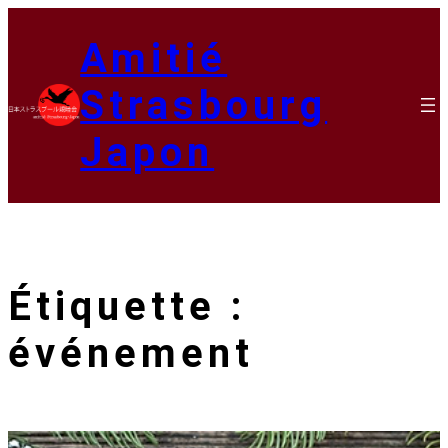
Aller
au
Amitié
contenu
Strasbourg
Japon
Étiquette :
événement