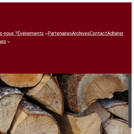
s-nous ?
Événements
Partenaires
Archives
Contact
Adhérer
r
ues