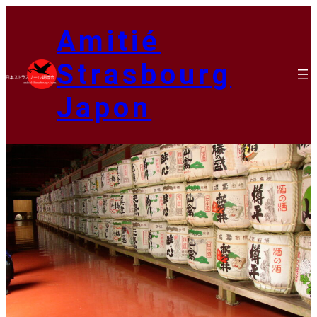
Aller
au
Amitié
contenu
Strasbourg
Japon