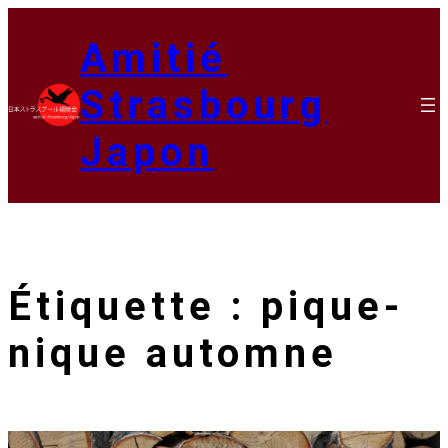
Aller
au
Amitié
contenu
Strasbourg
Japon
Étiquette :
pique-
nique automne